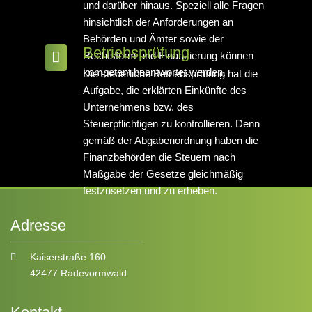
und darüber hinaus. Speziell alle Fragen
hinsichtlich der Anforderungen an
Behörden und Ämter sowie der
Betriebsprüfung
Rechtsform und Finanzierung können
kompetent beantwortet werden.
Die steuerliche Betriebsprüfung hat die
Aufgabe, die erklärten Einkünfte des
Unternehmens bzw. des
Steuerpflichtigen zu kontrollieren. Denn
gemäß der Abgabenordnung haben die
Finanzbehörden die Steuern nach
Maßgabe der Gesetze gleichmäßig
festzusetzen und zu erheben.
Adresse
Kaiserstraße 160
42477 Radevormwald