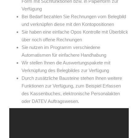
Form mit Suchfunktionen bzw. in Papierform zur
Verfügung
Bei Bedarf bezahlen Sie Rechnungen vom Belegbild
und verknüpfen diese mit den Kontopositionen
Sie haben eine einfache Opos Kontrolle mit Überblick
über noch offene Rechnungen
Sie nutzen im Programm verschiedene
Automatismen für einfachere Handhabung
Wir stellen Ihnen die Auswertungspakete mit
Verknüpfung des Belegbildes zur Verfügung
Durch zusätzliche Bausteine stehen Ihnen weitere
Funktionen zur Verfügung, zum Beispiel Erfassen
des Kassenbuches, elektronische Personalakten
oder DATEV Auftragswesen.