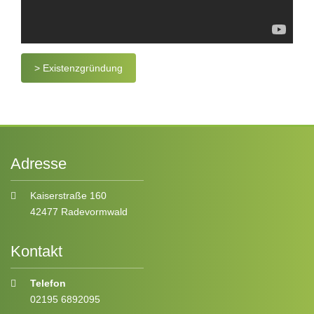
> Existenzgründung
Adresse
Kaiserstraße 160
42477 Radevormwald
Kontakt
Telefon
02195 6892095